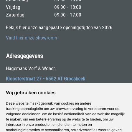
Vrijdag
09:00 - 18:00
Zaterdag
09:00 - 17:00
Bekijk hier onze aangepaste openingstijden van 2026
Vind hier onze showroom
Adresgegevens
Hagemans Verf & Wonen
Kloosterstraat 27 - 6562 AT Groesbeek
Telefoon:
024-3971380
Wij gebruiken cookies
E-mail:
winkel@hagemansverf.nl
Deze website maakt gebruik van cookies en andere
trackingtechnologieën om uw browse-ervaring te verbeteren voor de
volgende doeleinden:
om de basisfunctionaliteit van de website mogelijk
Volg ons:
te maken
,
om een betere ervaring op de website te bieden
,
om uw
interesse in onze producten en diensten te meten en
marketinginteracties te personaliseren
,
om advertenties weer te geven