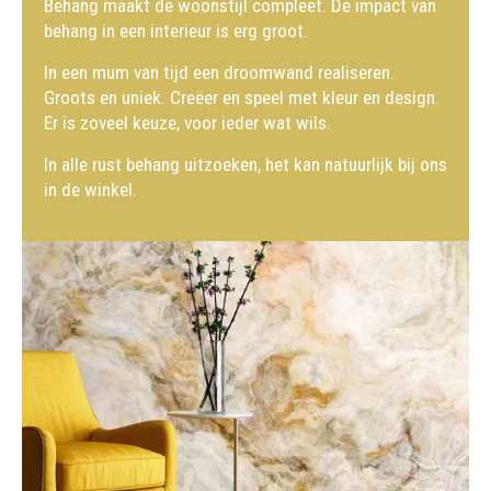
Behang maakt de woonstijl compleet. De impact van
behang in een interieur is erg groot.
In een mum van tijd een droomwand realiseren.
Groots en uniek. Creëer en speel met kleur en design.
Er is zoveel keuze, voor ieder wat wils.
In alle rust behang uitzoeken, het kan natuurlijk bij ons
in de winkel.