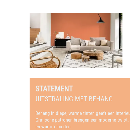
STATEMENT
UITSTRALING MET BEHANG
Behang in diepe, warme tinten geeft een interieu
Grafische patronen brengen een moderne twist, te
en warmte bieden.