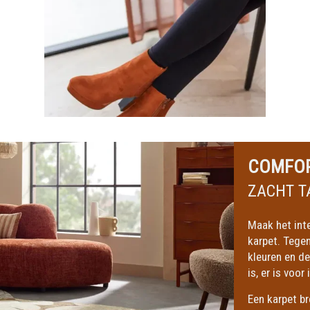
COMFOR
ZACHT T
Maak het int
karpet. Tege
kleuren en de
is, er is voor
Een karpet br