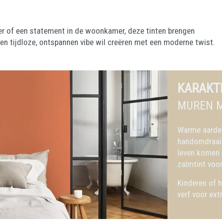
er of een statement in de woonkamer, deze tinten brengen
een tijdloze, ontspannen vibe wil creëren met een moderne twist.
KARAKT
MUREN M
Warme aardeti
handomdraai 
leven komen 
zalmtint voor 
Kinderen of h
verf voor ex