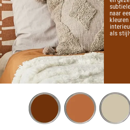
subtiele
naar ee
kleuren
interie
als stijl