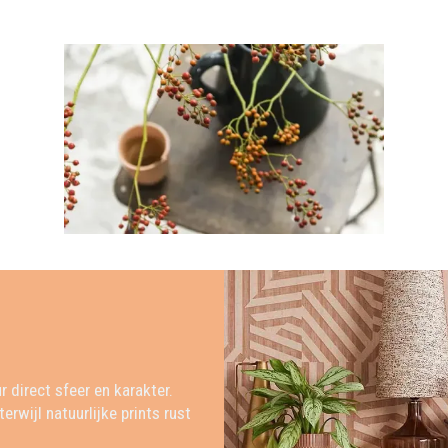
r direct sfeer en karakter.
rwijl natuurlijke prints rust