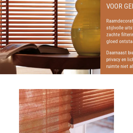
VOOR GE
Raamdecoratie
stijlvolle ui
zachte filter
gloed ontstaa
Daarnaast bi
privacy en li
ruimte niet a