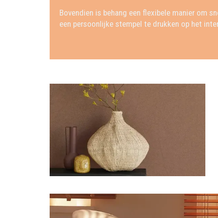
Bovendien is behang een flexibele manier om sn
een persoonlijke stempel te drukken op het inter