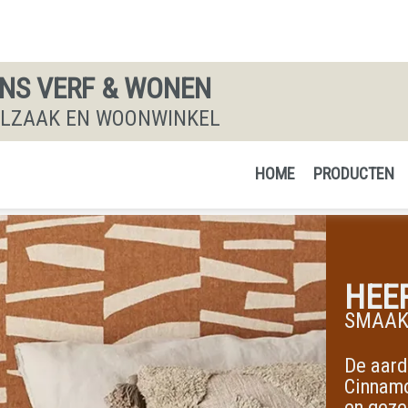
S VERF & WONEN
ALZAAK EN WOONWINKEL
HOME
PRODUCTEN
HEER
SMAAK
De aard
Cinnamo
en geze